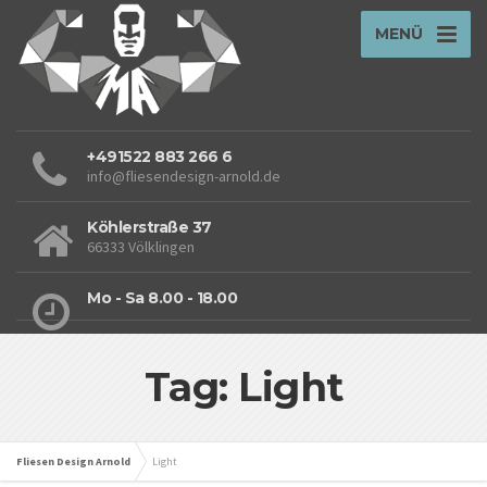
MENÜ
+491522 883 266 6
info@fliesendesign-arnold.de
Köhlerstraße 37
66333 Völklingen
Mo - Sa 8.00 - 18.00
Tag: Light
Fliesen Design Arnold
Light