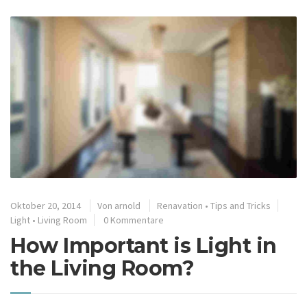
Oktober 20, 2014
Von
arnold
Renavation
•
Tips and Tricks
Light
•
Living Room
0 Kommentare
How Important is Light in
the Living Room?