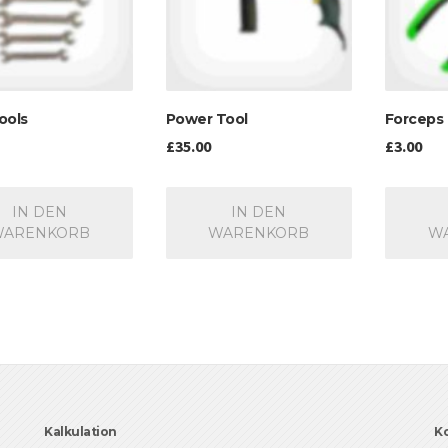
ools
Power Tool
Forceps
£
35.00
£
3.00
IN DEN
IN DEN
WARENKORB
WARENKORB
W
Kalkulation
K