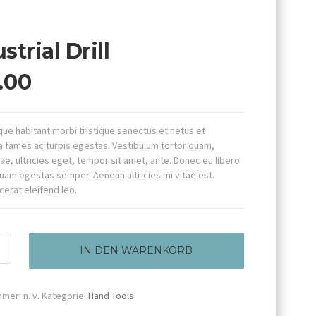
strial Drill
.00
ue habitant morbi tristique senectus et netus et
 fames ac turpis egestas. Vestibulum tortor quam,
tae, ultricies eget, tempor sit amet, ante. Donec eu libero
quam egestas semper. Aenean ultricies mi vitae est.
cerat eleifend leo.
l
IN DEN WARENKORB
mmer:
n. v.
Kategorie:
Hand Tools