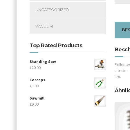
UNCATEGORIZED
VACUUM
BE
Top Rated Products
Besch
Standing Saw
Pellente
£
20.00
ultricie
leo.
Forceps
£
3.00
Ähnli
Sawmill
£
9.00