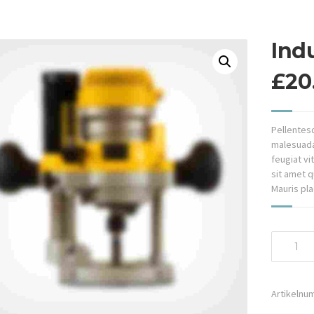
Indu
£
20
Pellentesq
malesuada
feugiat vi
sit amet 
Mauris pla
Industria
Drill
Menge
Artikelnu