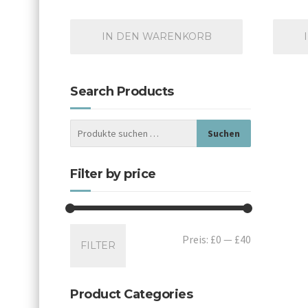
IN DEN WARENKORB
Search Products
Suchen
Filter by price
Min.
Max.
Preis:
£0
—
£40
FILTER
Preis
Preis
Product Categories