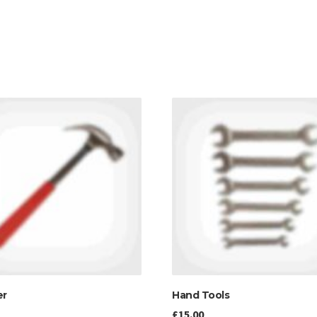
r
Hand Tools
£
15.00