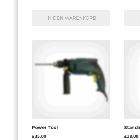
IN DEN WARENKORB
Power Tool
Standin
£
35.00
£
18.00